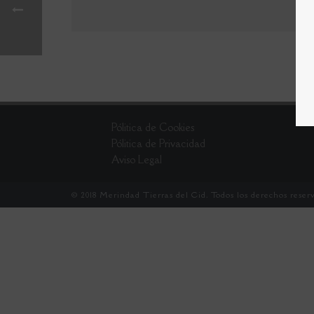
Pólitica de Cookies
Pólitica de Privacidad
Aviso Legal
© 2018 Merindad Tierras del Cid. Todos los derechos reserv