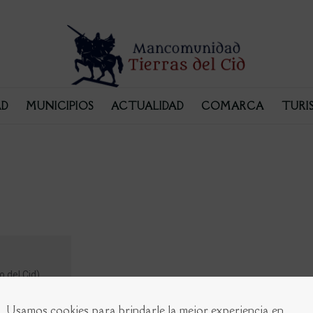
D
MUNICIPIOS
ACTUALIDAD
COMARCA
TURI
 del Cid)
Usamos cookies para brindarle la mejor experiencia en