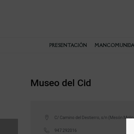
PRESENTACIÓN
MANCOMUNIDA
Museo del Cid
C/ Camino del Destierro, s/n (Mesón Molino
947 292016