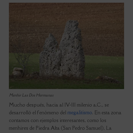
Menhir Las Dos Hermanas
Mucho después, hacia al IV-III milenio a.C., se
desarrolló el fenómeno del
megalitismo
. En esta zona
contamos con ejemplos interesantes, como los
menhires de Piedra Alta (San Pedro Samuel), La