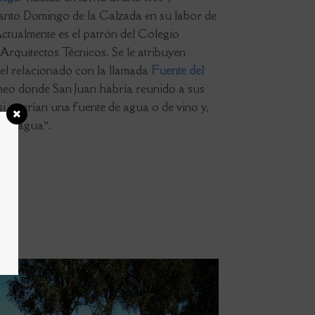
anto Domingo de la Calzada en su labor de
ctualmente es el patrón del Colegio
rquitectos Técnicos. Se le atribuyen
s el relacionado con la llamada
Fuente del
áneo donde San Juan habría reunido a sus
si querían una fuente de agua o de vino y,
iso agua”.