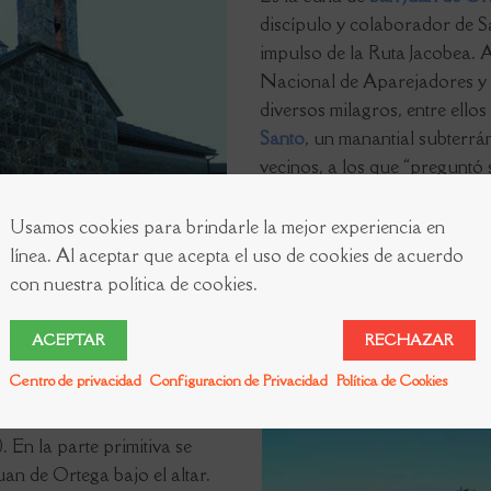
discípulo y colaborador de S
impulso de la Ruta Jacobea. A
Nacional de Aparejadores y A
diversos milagros, entre ello
Santo
, un manantial subterr
vecinos, a los que “preguntó 
como hacía calor, la gente qu
Usamos cookies para brindarle la mejor experiencia en
línea. Al aceptar que acepta el uso de cookies de acuerdo
con nuestra política de cookies.
ACEPTAR
RECHAZAR
Centro de privacidad
Configuracion de Privacidad
Política de Cookies
ománico, tiene una nave con
 En la parte primitiva se
uan de Ortega bajo el altar.