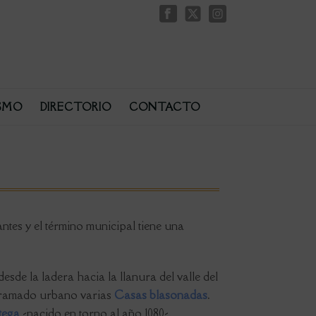
SMO
DIRECTORIO
CONTACTO
ntes y el término municipal tiene una
sde la ladera hacia la llanura del valle del
tramado urbano varias
Casas blasonadas
.
tega
-nacido en torno al año 1080-,