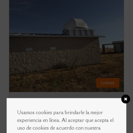
Lodoso
Observatorios Astronómicos Alcor Y
Mizar
Usamos cookies para brindarle la mejor
Paraje de Valgrande
experiencia en línea. Al aceptar que acepta el
uso de cookies de acuerdo con nuestra
669 072 560