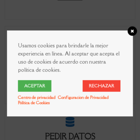
Usamos cookies para brindarle la mejor
OLVIDAME
experiencia en línea. Al aceptar que acepta el
uso de cookies de acuerdo con nuestra
Presente una solicitud para borrar sus datos
política de cookies.
privados.
ACEPTAR
RECHAZAR
Lea Más
Centro de privacidad
Configuracion de Privacidad
Política de Cookies
PEDIR DATOS