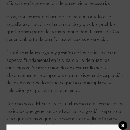
eficacia en la prestación de un servicio necesario.
Hoy, transcurrido el tiempo, se ha constatado que
aquella aspiración se ha cumplido y que los pueblos
que forman parte de la mancomunidad Tierras del Cid
tienen cubierto de una forma eficaz este servicio.
La adecuada recogida y gestión de los residuos es un
aspecto fundamental en la vida diaria de nuestros
municipios. Nuestro modelo de desarrollo sería
absolutamente incompatible con un sistema de captación
de los desechos domésticos que no contemplara la
selección y el posterior tratamiento.
Pero no solo debemos acostumbrarnos a diferenciar los
residuos que generamos y facilitar su gestión separada,
sino que tenemos que esforzarnos cada día más para
reducir en lo posible el volumen de papel y cartón, de