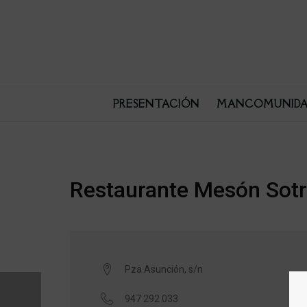
PRESENTACIÓN
MANCOMUNIDA
Restaurante Mesón Sot
Pza Asunción, s/n
947 292 033