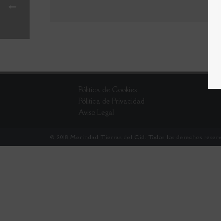
Pólitica de Cookies
Pólitica de Privacidad
Aviso Legal
© 2018 Merindad Tierras del Cid. Todos los derechos reserv