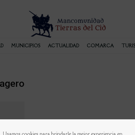
D
MUNICIPIOS
ACTUALIDAD
COMARCA
TURI
ragero
Usamos cookies para brindarle la mejor experiencia en