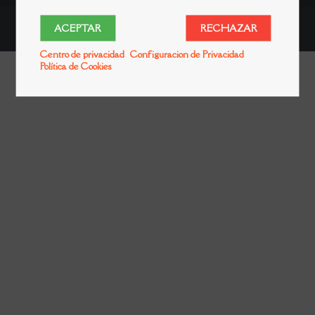
© 2018 Merindad Tierras del Cid. Todos los derechos reservados.
ACEPTAR
RECHAZAR
Prohibida la reproducción total o parcial de los datos contenidos sin
permiso expreso de la misma.
Centro de privacidad
Configuracion de Privacidad
Política de Cookies