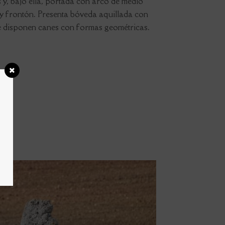
s y, bajo ella, portada con arco de medio
 y frontón. Presenta bóveda aquillada con
 se disponen canes con formas geométricas.