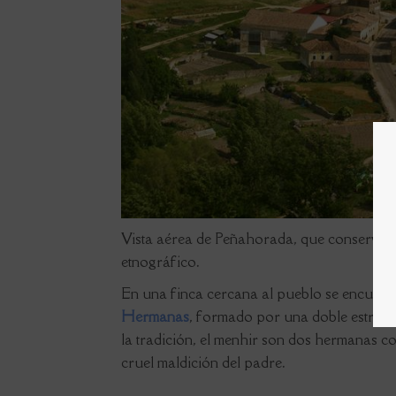
Vista aérea de Peñahorada, que conserva u
etnográfico.
En una finca cercana al pueblo se encuent
Hermanas
, formado por una doble estructu
la tradición, el menhir son dos hermanas co
cruel maldición del padre.