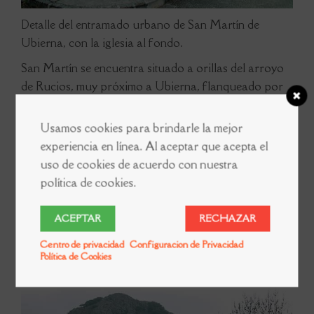
Detalle del entramado urbano de San Martín de
Ubierna, con la iglesia al fondo.
San Martín se encuentra situado a orillas del arroyo
de Rucios, muy próximo a Ubierna, flanqueado por
elevaciones montañosas.
Usamos cookies para brindarle la mejor
El principal elemento patrimonial es la
Iglesia de San
experiencia en línea. Al aceptar que acepta el
Martín
, cuya construcción data del siglo XVII. Su
uso de cookies de acuerdo con nuestra
pórtico luce un arco de medio punto. Además, en el
política de cookies.
exterior destaca la espadaña, rematada por medio de
un frontón. Ya en el interior del templo, lo más
ACEPTAR
RECHAZAR
sobresaliente es el retablo mayor, del siglo XVIII, y
Centro de privacidad
Configuracion de Privacidad
sobre todo el altar de San Antón, que data de finales
Política de Cookies
del siglo XIV o principios del XV.