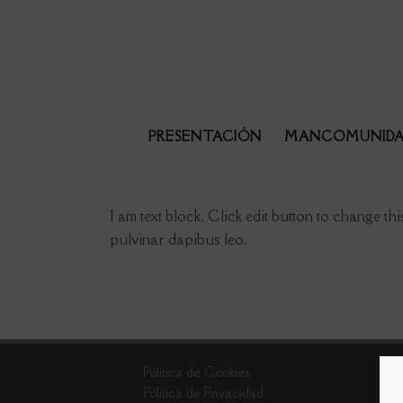
PRESENTACIÓN
MANCOMUNIDA
I am text block. Click edit button to change thi
pulvinar dapibus leo.
Pólitica de Cookies
Pólitica de Privacidad