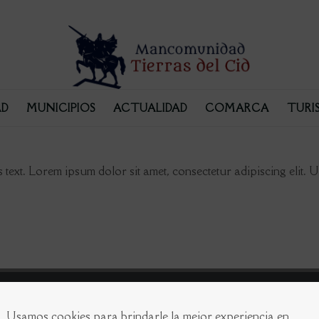
D
MUNICIPIOS
ACTUALIDAD
COMARCA
TURI
s text. Lorem ipsum dolor sit amet, consectetur adipiscing elit. Ut
Usamos cookies para brindarle la mejor experiencia en