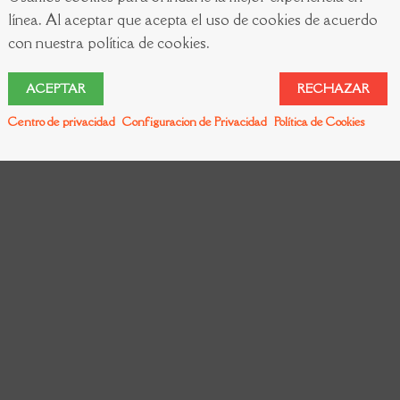
línea. Al aceptar que acepta el uso de cookies de acuerdo
con nuestra política de cookies.
ados. Prohibida la reproducción total o parcial de los datos contenidos sin p
ACEPTAR
RECHAZAR
Centro de privacidad
Configuracion de Privacidad
Política de Cookies