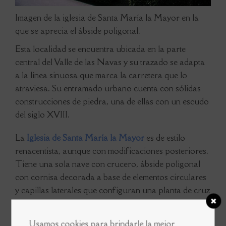
Imagen de la iglesia de Santa María la Mayor en la
que se aprecia el ábside poligonal.
Esta localidad se encuentra ubicada en la parte
central del Valle de las Navas y su trazado se adapta
a la línea sinuosa que marca la carretera que lo
atraviesa. Su entramado urbano cuenta con sólidas
construcciones de piedra, una de ellas con un escudo
del siglo XVIII.
La
Iglesia de Santa María la Mayor
es de estilo
renacentista, aunque con modificaciones posteriores.
Tiene una sola nave con crucero, ábside poligonal
con cornisa decorada a base de elementos circulares
y capillas laterales que configuran una planta de cruz
latina.
Usamos cookies para brindarle la mejor