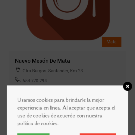
Mata
Nuevo Mesón De Mata
Ctra Burgos-Santander, Km 23
654 770 294
Usamos cookies para brindarle la mejor
experiencia en línea. Al aceptar que acepta el
Tags
#Restaurante
uso de cookies de acuerdo con nuestra
política de cookies.