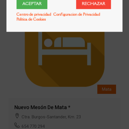
ACEPTAR
RECHAZAR
Centro de privacidad
Configuracion de Privacidad
Política de Cookies
Mata
Nuevo Mesón De Mata *
Ctra. Burgos-Santander, Km. 23
654 770 294